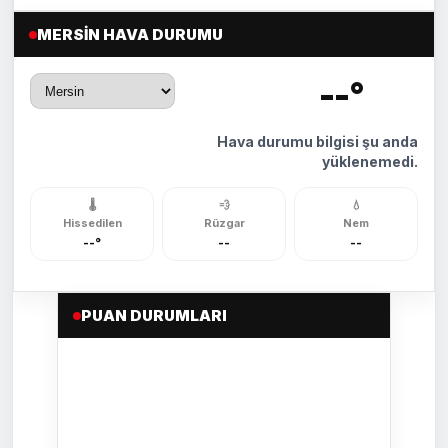
MERSIN HAVA DURUMU
--°
🌡️
Hava durumu bilgisi şu anda
yüklenemedi.
🌡️
💨
💧
Hissedilen
Rüzgar
Nem
--°
--
--
PUAN DURUMLARI