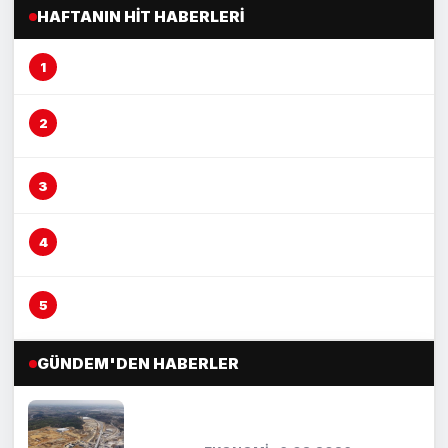
HAFTANIN HIT HABERLERI
Mersin’de şeftali üreticisi alarm veriyor
Çocuğu döven şüphelinin savunması pes
dedirtti
Çocuğu darp eden şüpheli adliyeye sevk edildi
Çocuğu yerden yere vurarak darp etti, şüpheli
yakalandı
Otomobil yayaya çarptı, kaza anı kameraya
yansıdı
GÜNDEM'DEN HABERLER
TÜİOSB’den sanayicilere 200 bin
metrekarelik yeni yatırım...