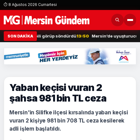
⏱ 8 Ağustos 2026 Cumartesi
yanan otomobili görüp söndürdü
13:50
Mersin’de uyuşturucuya geçi
SON DAKİKA
Yaban keçisi vuran 2
şahsa 981 bin TL ceza
Mersin'in Silifke ilçesi kırsalında yaban keçisi
vuran 2 kişiye 981 bin 708 TL ceza kesilerek
adli işlem başlatıldı.