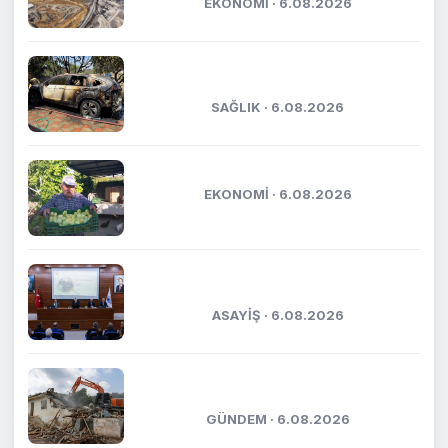
EKONOMİ · 6.08.2026
Orman ekipleri, yanan otomobili görüp
söndürdü
SAĞLIK · 6.08.2026
Mut’ta incir hasadı başladı
EKONOMİ · 6.08.2026
Mersin’de uyuşturucuya geçit yok, bir
haftada 17 tutuklama
ASAYİŞ · 6.08.2026
Yenişehir’de atıl okullar ve metruk
yapılar yıkılıyor
GÜNDEM · 6.08.2026