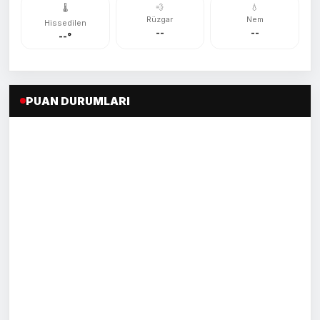
💨
💧
🌡️
Rüzgar
Nem
Hissedilen
--
--
--°
PUAN DURUMLARI