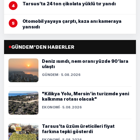
Tarsus’ta 24 ton çikolata yüklü tır yandı
Otomobil yayaya çarptı, kaza anı kameraya
yansıdı
GÜNDEM'DEN HABERLER
Deniz ısındı, nem oranı yüzde 90’lara
ulaştı
GÜNDEM · 5.08.2026
"Kilikya Yolu, Mersin’in turizmde yeni
kalkınma rotası olacak"
EKONOMİ · 5.08.2026
Tarsus’ta üzüm üreticileri fiyat
farkına tepki gösterdi
EKONOMİ · 5.08.2026