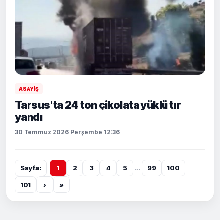
ASAYİŞ
Tarsus'ta 24 ton çikolata yüklü tır
yandı
30 Temmuz 2026 Perşembe 12:36
Sayfa:
1
2
3
4
5
...
99
100
101
›
»