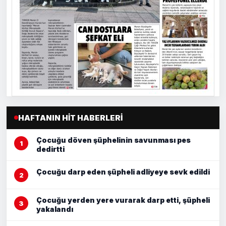
HAFTANIN HIT HABERLERI
Çocuğu döven şüphelinin savunması pes
dedirtti
Çocuğu darp eden şüpheli adliyeye sevk edildi
Çocuğu yerden yere vurarak darp etti, şüpheli
yakalandı