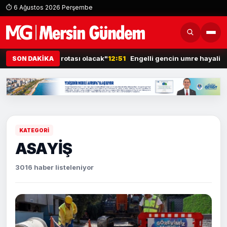
⏱ 6 Ağustos 2026 Perşembe
 rotası olacak"
12:51
Engelli gencin umre hayali gerçek oluyor
12:
SON DAKİKA
KATEGORİ
ASAYİŞ
3016 haber listeleniyor