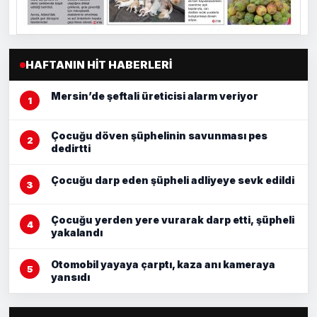
HAFTANIN HIT HABERLERI
Mersin’de şeftali üreticisi alarm veriyor
Çocuğu döven şüphelinin savunması pes
dedirtti
Çocuğu darp eden şüpheli adliyeye sevk edildi
Çocuğu yerden yere vurarak darp etti, şüpheli
yakalandı
Otomobil yayaya çarptı, kaza anı kameraya
yansıdı