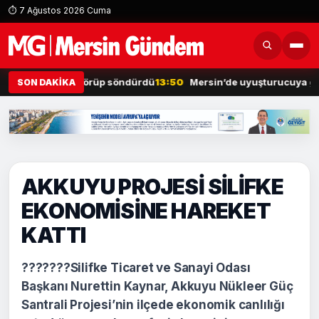
⏱ 7 Ağustos 2026 Cuma
 otomobili görüp söndürdü
13:50
Mersin’de uyuşturucuya geçit yok
SON DAKİKA
AKKUYU PROJESİ SİLİFKE
EKONOMİSİNE HAREKET
KATTI
???????Silifke Ticaret ve Sanayi Odası
Başkanı Nurettin Kaynar, Akkuyu Nükleer Güç
Santrali Projesi’nin ilçede ekonomik canlılığı