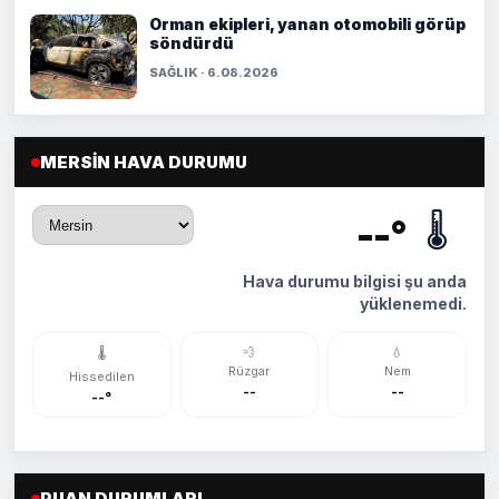
Orman ekipleri, yanan otomobili görüp
söndürdü
SAĞLIK · 6.08.2026
MERSIN HAVA DURUMU
🌡️
--°
Hava durumu bilgisi şu anda
yüklenemedi.
💨
💧
🌡️
Rüzgar
Nem
Hissedilen
--
--
--°
PUAN DURUMLARI