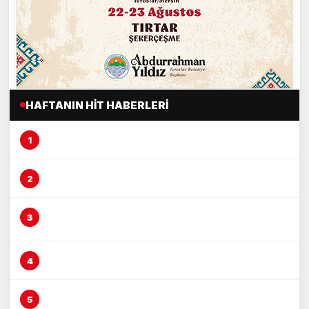
HAFTANIN HIT HABERLERI
Mersin’de şeftali üreticisi alarm veriyor
Mersin’de fırın çalışanına otomobil çarptı
Vicdansız sürücü ‘kasten öldürmeye
teşebbüs’ suçundan tutuklandı
Mersin’de yağmur suyu altyapısı güçleniyor
Boğazına lokma kaçan vatandaşı Heimlich
manevrası kurtardı