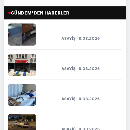
GÜNDEM'DEN HABERLER
Mersin’de tırın çarptığı araç
metrelerce sürüklendi
ASAYİŞ · 8.08.2026
Kasten öldürmeye teşebbüs şüphelisi
tutuklandı
ASAYİŞ · 8.08.2026
Kaza anı kameraya yansımıştı:
Yaşadığı dehşet anlarını anlattı
ASAYİŞ · 8.08.2026
Otomobil park halindeki araca çarptı:
5 yaralı
ASAYİŞ · 8.08.2026