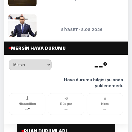
Kıratlı: "Terörsüz Türkiye, kardeşlik
ve güçlü gelecek demektir"
SİYASET · 8.08.2026
MERSIN HAVA DURUMU
--°
🌡️
Hava durumu bilgisi şu anda
yüklenemedi.
🌡️
💨
💧
Hissedilen
Rüzgar
Nem
--°
--
--
PUAN DURUMLARI