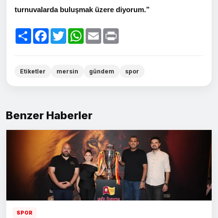
turnuvalarda buluşmak üzere diyorum.”
Paylaş
Facebook
Twitter
WhatsApp
Email
Print
Etiketler
mersin
gündem
spor
Benzer Haberler
SPOR