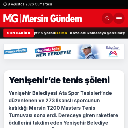
⏱ 8 Ağustos 2026 Cumartesi
 araca çarptı: 5 yaralı
07:26
Kaza anı kameraya yansımıştı: Yaşadığ
SON DAKİKA
Yenişehir’de tenis şöleni
Yenişehir Belediyesi Ata Spor Tesisleri’nde
düzenlenen ve 273 lisanslı sporcunun
katıldığı Mersin T200 Masters Tenis
Turnuvası sona erdi. Dereceye giren raketlere
ödüllerini takdim eden Yenişehir Belediye