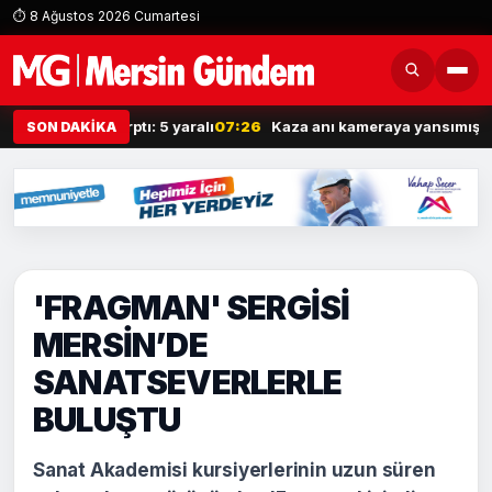
⏱ 8 Ağustos 2026 Cumartesi
i araca çarptı: 5 yaralı
07:26
Kaza anı kameraya yansımıştı: Yaşadı
SON DAKİKA
'FRAGMAN' SERGİSİ
MERSİN’DE
SANATSEVERLERLE
BULUŞTU
Sanat Akademisi kursiyerlerinin uzun süren