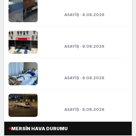
Mersin’de tırın çarptığı araç
metrelerce sürüklendi
ASAYİŞ · 8.08.2026
Kasten öldürmeye teşebbüs şüphelisi
tutuklandı
ASAYİŞ · 8.08.2026
Kaza anı kameraya yansımıştı:
Yaşadığı dehşet anlarını anlattı
ASAYİŞ · 8.08.2026
Otomobil park halindeki araca çarptı:
5 yaralı
ASAYİŞ · 8.08.2026
MERSIN HAVA DURUMU