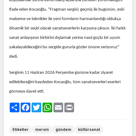
kopyalamak yerine kendi bakış açılarıyla yeniden yorumladığını
ifade eden Kocaoğlu, "Fragman sergisi; geçmiş ile bugünün, eski
malzeme ve teknikler ile yeni formların harmanlandığı oldukça
dinamik bir seçki olarak sanatseverlerin karşısına çıkıyor. İki farklı
sanat anlayışının birbirini dışlamak yerine nasıl güçlü bir uyum
yakalayabileceğini bu sergide gururla gözler önüne seriyoruz"
dedi.
Serginin 11 Haziran 2026 Perşembe gününe kadar ziyaret
edilebileceğini kaydeden Kocaoğlu, tüm sanatseverleri eserleri
görmeye davet etti.
Paylaş
Facebook
Twitter
WhatsApp
Email
Print
Etiketler
mersin
gündem
kültürsanat