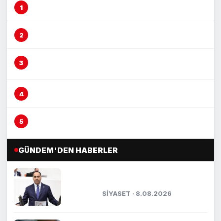
Mersin’de şeftali üreticisi alarm veriyor
Mersin’de fırın çalışanına otomobil çarptı
Vicdansız sürücü ‘kasten öldürmeye
teşebbüs’ suçundan tutuklandı
Mersin’de yağmur suyu altyapısı güçleniyor
Boğazına lokma kaçan vatandaşı Heimlich
manevrası kurtardı
GÜNDEM'DEN HABERLER
Kıratlı: "Terörsüz Türkiye, kardeşlik
ve güçlü gelecek demektir"
SİYASET · 8.08.2026