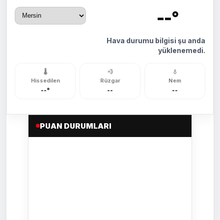
--°
🌡️
Hava durumu bilgisi şu anda
yüklenemedi.
🌡️
💨
💧
Hissedilen
Rüzgar
Nem
--°
--
--
PUAN DURUMLARI