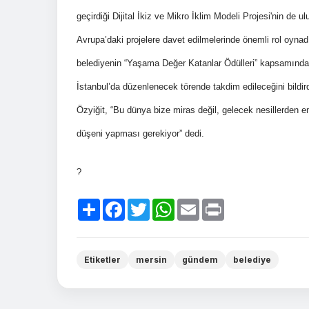
geçirdiği Dijital İkiz ve Mikro İklim Modeli Projesi'nin de u
Avrupa’daki projelere davet edilmelerinde önemli rol oynad
belediyenin “Yaşama Değer Katanlar Ödülleri” kapsamında 
İstanbul’da düzenlenecek törende takdim edileceğini bild
Özyiğit, “Bu dünya bize miras değil, gelecek nesillerden 
düşeni yapması gerekiyor” dedi.
?
Paylaş
Facebook
Twitter
WhatsApp
Email
Print
Etiketler
mersin
gündem
belediye