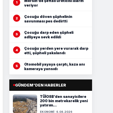
Mersin’de şeftali üreticisi alarm
veriyor
Çocuğu döven şüphelinin
savunması pes dedirtti
Çocuğu darp eden şüpheli
adliyeye sevk edildi
Çocuğu yerden yere vurarak darp
etti, şüpheli yakalandı
Otomobil yayaya çarptı, kaza anı
kameraya yansıdı
GÜNDEM'DEN HABERLER
TÜİOSB’den sanayicilere
200 bin metrekarelik yeni
yatırım...
EKONOMİ · 6.08.2026