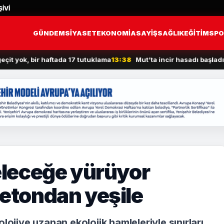
İVİ
GÜNDEM
SİYASET
EKONOMİ
ASAYİŞ
SAĞLIK
EĞİTİM
SPO
ok, bir haftada 17 tutuklama
13:38
Mut’ta incir hasadı başladı
13:2
geleceğe yürüyor
betondan yeşile
lojiye uzanan ekolojik hamleleriyle sınırları