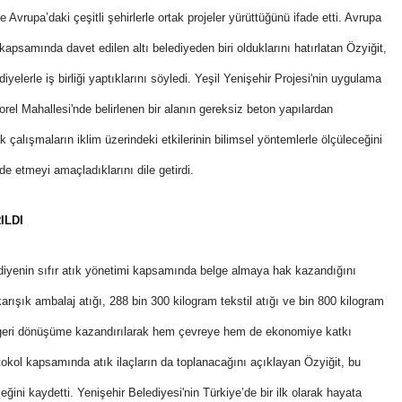
Avrupa’daki çeşitli şehirlerle ortak projeler yürüttüğünü ifade etti. Avrupa
apsamında davet edilen altı belediyeden biri olduklarını hatırlatan Özyiğit,
yelerle iş birliği yaptıklarını söyledi. Yeşil Yenişehir Projesi'nin uygulama
el Mahallesi'nde belirlenen bir alanın gereksiz beton yapılardan
ak çalışmaların iklim üzerindeki etkilerinin bilimsel yöntemlerle ölçüleceğini
e etmeyi amaçladıklarını dile getirdi.
ILDI
lediyenin sıfır atık yönetimi kapsamında belge almaya hak kazandığını
karışık ambalaj atığı, 288 bin 300 kilogram tekstil atığı ve bin 800 kilogram
arın geri dönüşüme kazandırılarak hem çevreye hem de ekonomiye katkı
otokol kapsamında atık ilaçların da toplanacağını açıklayan Özyiğit, bu
ini kaydetti. Yenişehir Belediyesi'nin Türkiye’de bir ilk olarak hayata