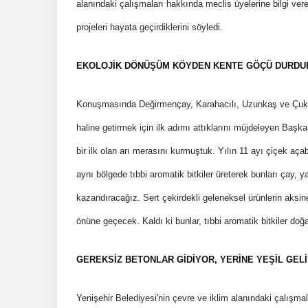
alanındaki çalışmaları hakkında meclis üyelerine bilgi ve
projeleri hayata geçirdiklerini söyledi.
EKOLOJİK DÖNÜŞÜM KÖYDEN KENTE GÖÇÜ DURDU
Konuşmasında Değirmençay, Karahacılı, Uzunkaş ve Çukurke
haline getirmek için ilk adımı attıklarını müjdeleyen Başka
bir ilk olan arı merasını kurmuştuk. Yılın 11 ayı çiçek aça
aynı bölgede tıbbi aromatik bitkiler üreterek bunları çay, 
kazandıracağız. Sert çekirdekli geleneksel ürünlerin aksin
önüne geçecek. Kaldı ki bunlar, tıbbi aromatik bitkiler doğa
GEREKSİZ BETONLAR GİDİYOR, YERİNE YEŞİL GEL
Yenişehir Belediyesi'nin çevre ve iklim alanındaki çalışmal