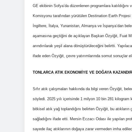
GE ekibinin Sofya’da düzenlenen programlara katıldığını ve 
Komisyonu tarafından yürütülen Destination Earth Projesi k
İngiltere, İtalya, Yunanistan, Almanya ve İspanya’dan beledi
aşamasına geçtiğini de açıklayan Başkan Özyiğit, Fuat Mor
arındırılarak yeşil alana dönüştürüleceğini belirtti. Yapılac
ifade eden Özyiğit, çevre yatırımlarında somut sonuçlar eld
TONLARCA ATIK EKONOMİYE VE DOĞAYA KAZANDIR
Sıfır atık çalışmaları hakkında da bilgi veren Özyiğit, be
söyledi. 2025 yılı içerisinde 1 milyon 10 bin 281 kilogram 
bitkisel atık yağ toplandığını belirten Özyiğit, bu atıkl
sağladığını ifade etti. Mersin Eczacı Odası ile yapılan pr
sayede ilaç atıklarının doğaya zarar vermeden imha edileceğ