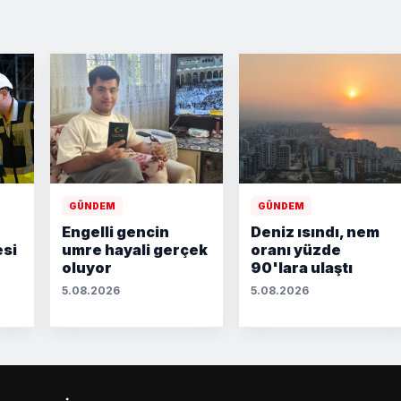
GÜNDEM
GÜNDEM
Engelli gencin
Deniz ısındı, nem
esi
umre hayali gerçek
oranı yüzde
oluyor
90'lara ulaştı
5.08.2026
5.08.2026