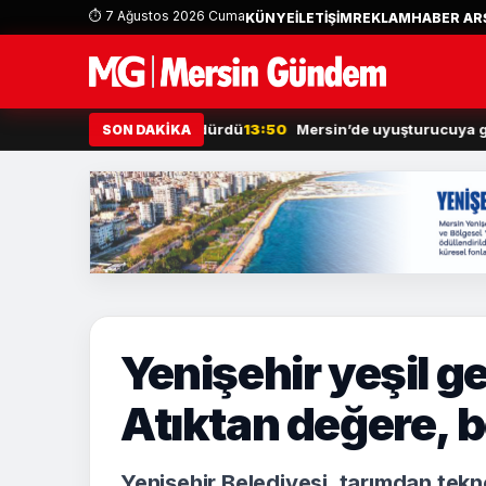
⏱ 7 Ağustos 2026 Cuma
KÜNYE
İLETİŞİM
REKLAM
HABER ARŞ
an otomobili görüp söndürdü
13:50
Mersin’de uyuşturucuya geçit y
SON DAKİKA
Yenişehir yeşil 
Atıktan değere, 
Yenişehir Belediyesi, tarımdan tekno