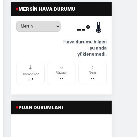
MERSIN HAVA DURUMU
🌡️
--°
Hava durumu bilgisi
şu anda
yüklenemedi.
💨
💧
🌡️
Rüzgar
Nem
Hissedilen
--
--
--°
PUAN DURUMLARI