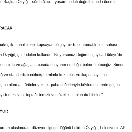
ren Başkan Özyiğit, sürdürülebilir yaşam hedefi doğrultusunda önemli
RACAK
şlik mahallelerini kapsayan bölgeyi bir tıbbi aromatik bitki sahası
n Özyiğit, şu ifadeleri kullandı: "Biliyorsunuz Değirmençay'da Türkiye'de
bilen bitki ve ağaçlarla burada dünyanın en doğal balını üreteceğiz. Şimdi
yağ ve standardize edilmiş formlarla kozmetik ve ilaç sanayisine
e, bu alternatif ürünler yüksek paha değerleriyle köylerden kente göçün
yı temizleyen, toprağı temizleyen özellikleri olan da bitkiler."
İYOR
arının uluslararası düzeyde ilgi gördüğünü belirten Özyiğit, belediyenin AR-