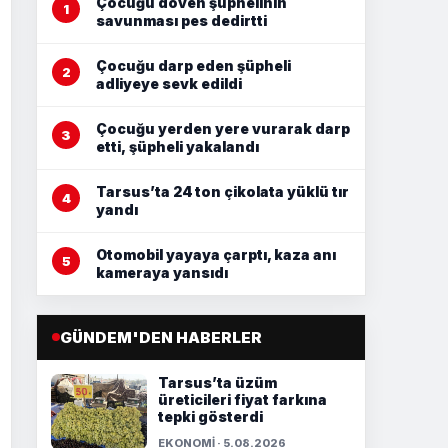
Çocuğu döven şüphelinin
savunması pes dedirtti
Çocuğu darp eden şüpheli
adliyeye sevk edildi
Çocuğu yerden yere vurarak darp
etti, şüpheli yakalandı
Tarsus’ta 24 ton çikolata yüklü tır
yandı
Otomobil yayaya çarptı, kaza anı
kameraya yansıdı
GÜNDEM'DEN HABERLER
Tarsus’ta üzüm
üreticileri fiyat farkına
tepki gösterdi
EKONOMİ · 5.08.2026