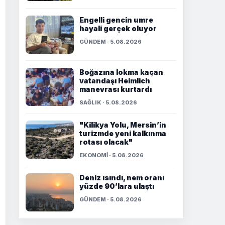
Engelli gencin umre
hayali gerçek oluyor
GÜNDEM · 5.08.2026
Boğazına lokma kaçan
vatandaşı Heimlich
manevrası kurtardı
SAĞLIK · 5.08.2026
"Kilikya Yolu, Mersin’in
turizmde yeni kalkınma
rotası olacak"
EKONOMİ · 5.08.2026
Deniz ısındı, nem oranı
yüzde 90’lara ulaştı
GÜNDEM · 5.08.2026