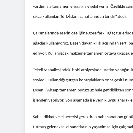
yardımıyla tamamen el işçiliğiyle şekil verilir. Özellikle 
sıkça kullanılan Türk-İslam sanatlarından biridir" dedi.
Çalışmalarında eserin özelliğine göre farklı ağaç türlerind
ağaçlar kullanıyoruz. Bazen dayanıklılık açısından sert, 
ediliyor. Kullanılacak malzeme tamamen ortaya çıkacak ese
Tekeli Mahallesi'ndeki hobi atölyesinde üretim yaptığını 
söyledi. Kullandığı gürgen kontrplakların önce çeşitli nu
Eysen, "Ahşap tamamen pürüzsüz hale getirildikten sonra d
işlemleri yapılıyor. Son aşamada ise vernik uygulanarak e
Sabır, dikkat ve el becerisi gerektiren naht sanatının g
tutmuş geleneksel el sanatlarının yaşatılması için çalışm