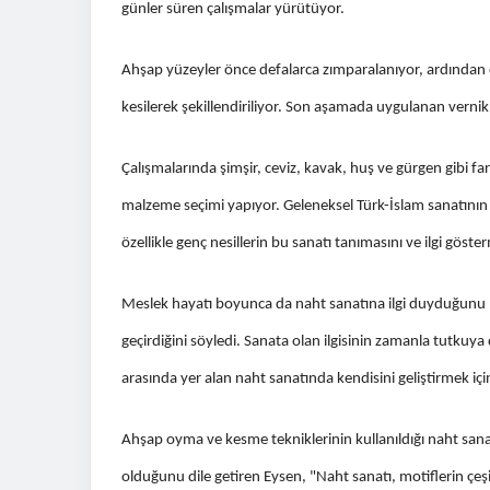
günler süren çalışmalar yürütüyor.
Ahşap yüzeyler önce defalarca zımparalanıyor, ardından de
kesilerek şekillendiriliyor. Son aşamada uygulanan vern
Çalışmalarında şimşir, ceviz, kavak, huş ve gürgen gibi far
malzeme seçimi yapıyor. Geleneksel Türk-İslam sanatının 
özellikle genç nesillerin bu sanatı tanımasını ve ilgi göster
Meslek hayatı boyunca da naht sanatına ilgi duyduğunu
geçirdiğini söyledi. Sanata olan ilgisinin zamanla tutkuy
arasında yer alan naht sanatında kendisini geliştirmek içi
Ahşap oyma ve kesme tekniklerinin kullanıldığı naht san
olduğunu dile getiren Eysen, "Naht sanatı, motiflerin çeşitl