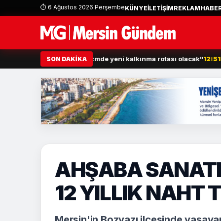
⏱ 6 Ağustos 2026 Perşembe
KÜNYE
İLETİŞİM
REKLAM
HABER
a Yolu, Mersin’in turizmde yeni kalkınma rotası olacak"
12:51
Engel
SON DAKİKA
AHŞABA SANATL
12 YILLIK NAHT
Mersin'in Bozyazı ilçesinde yaşaya