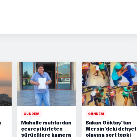
GÜNDEM
GÜNDEM
m
Mahalle muhtardan
Bakan Göktaş'tan
çevreyi kirleten
Mersin’deki dehşet
sürücülere kamera
olayına sert tepki