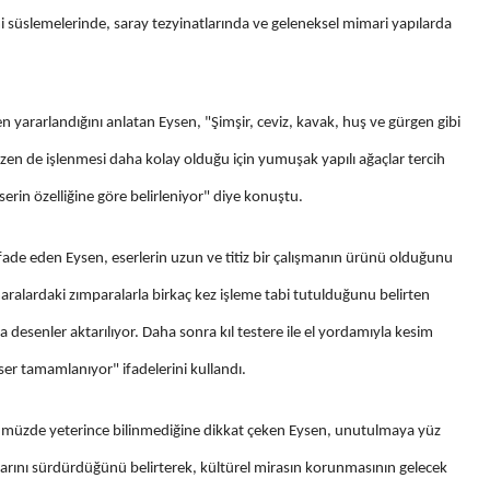
cami süslemelerinde, saray tezyinatlarında ve geleneksel mimari yapılarda
en yararlandığını anlatan Eysen, "Şimşir, ceviz, kavak, huş ve gürgen gibi
bazen de işlenmesi daha kolay olduğu için yumuşak yapılı ağaçlar tercih
rin özelliğine göre belirleniyor" diye konuştu.
ifade eden Eysen, eserlerin uzun ve titiz bir çalışmanın ürünü olduğunu
maralardaki zımparalarla birkaç kez işleme tabi tutulduğunu belirten
esenler aktarılıyor. Daha sonra kıl testere ile el yordamıyla kesim
ser tamamlanıyor" ifadelerini kullandı.
ünümüzde yeterince bilinmediğine dikkat çeken Eysen, unutulmaya yüz
alarını sürdürdüğünü belirterek, kültürel mirasın korunmasının gelecek