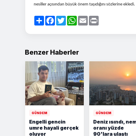
nesiller açısından büyük önem taşıdığını sözlerine ekledi.
Paylaş
Facebook
Twitter
WhatsApp
Email
Print
Benzer Haberler
GÜNDEM
GÜNDEM
Engelli gencin
Deniz ısındı, ne
umre hayali gerçek
oranı yüzde
oluyor
90'lara ulaştı