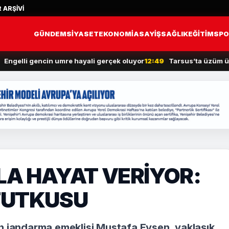
 ARŞİVİ
GÜNDEM
SİYASET
EKONOMİ
ASAYİŞ
SAĞLIK
EĞİTİM
SPO
li gencin umre hayali gerçek oluyor
12:49
Tarsus’ta üzüm üreticiler
A HAYAT VERİYOR:
 TUTKUSU
n jandarma emeklisi Mustafa Eysen, yaklaşık