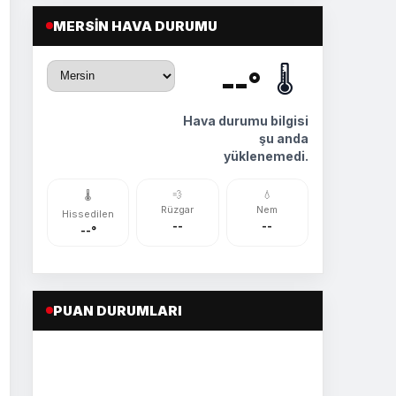
MERSIN HAVA DURUMU
🌡️
--°
Hava durumu bilgisi
şu anda
yüklenemedi.
💨
💧
🌡️
Rüzgar
Nem
Hissedilen
--
--
--°
PUAN DURUMLARI