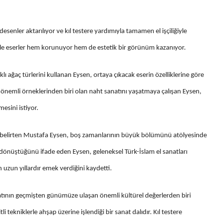
senler aktarılıyor ve kıl testere yardımıyla tamamen el işçiliğiyle
ikle eserler hem korunuyor hem de estetik bir görünüm kazanıyor.
klı ağaç türlerini kullanan Eysen, ortaya çıkacak eserin özelliklerine göre
önemli örneklerinden biri olan naht sanatını yaşatmaya çalışan Eysen,
mesini istiyor.
 belirten Mustafa Eysen, boş zamanlarının büyük bölümünü atölyesinde
a dönüştüğünü ifade eden Eysen, geleneksel Türk-İslam el sanatları
n uzun yıllardır emek verdiğini kaydetti.
atının geçmişten günümüze ulaşan önemli kültürel değerlerden biri
i tekniklerle ahşap üzerine işlendiği bir sanat dalıdır. Kıl testere