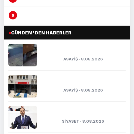
Otomobil yayaya çarptı, kaza anı kameraya
yansıdı
GÜNDEM'DEN HABERLER
Mersin’de tırın çarptığı araç
metrelerce sürüklendi
ASAYİŞ · 8.08.2026
Kasten öldürmeye teşebbüs şüphelisi
tutuklandı
ASAYİŞ · 8.08.2026
Kıratlı: "Terörsüz Türkiye, kardeşlik
ve güçlü gelecek demektir"
SİYASET · 8.08.2026