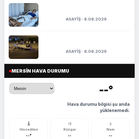
Kaza anı kameraya yansımıştı:
Yaşadığı dehşet anlarını anlattı
ASAYİŞ · 8.08.2026
Otomobil park halindeki araca çarptı:
5 yaralı
ASAYİŞ · 8.08.2026
MERSIN HAVA DURUMU
--°
🌡️
Hava durumu bilgisi şu anda
yüklenemedi.
🌡️
💨
💧
Hissedilen
Rüzgar
Nem
--°
--
--