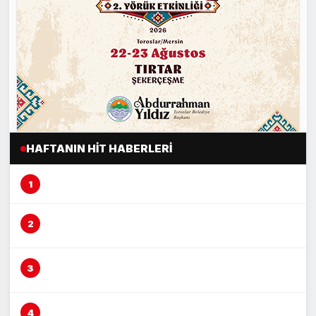
HAFTANIN HIT HABERLERI
Mersin’de şeftali üreticisi alarm veriyor
Çocuğu döven şüphelinin savunması pes
dedirtti
Çocuğu yerden yere vurarak darp etti, şüpheli
yakalandı
Çocuğu darp eden şüpheli adliyeye sevk edildi