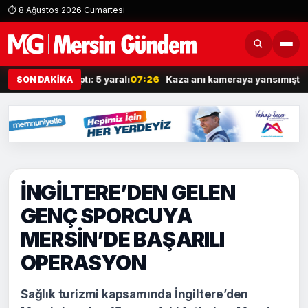
⏱ 8 Ağustos 2026 Cumartesi
 araca çarptı: 5 yaralı
07:26
Kaza anı kameraya yansımıştı: Yaşadığ
SON DAKİKA
İNGİLTERE’DEN GELEN
GENÇ SPORCUYA
MERSİN’DE BAŞARILI
OPERASYON
Sağlık turizmi kapsamında İngiltere’den