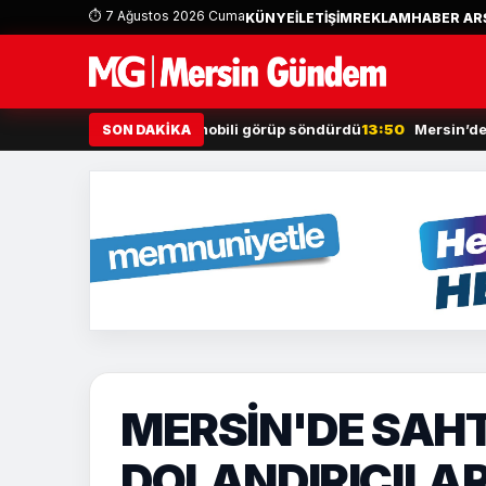
⏱ 7 Ağustos 2026 Cuma
KÜNYE
İLETİŞİM
REKLAM
HABER ARŞ
ekipleri, yanan otomobili görüp söndürdü
13:50
Mersin’de uyuştu
SON DAKİKA
MERSİN'DE SAHT
DOLANDIRICILAR