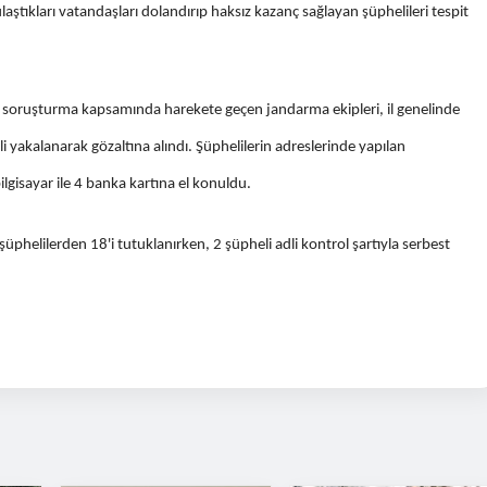
aştıkları vatandaşları dolandırıp haksız kazanç sağlayan şüphelileri tespit
 soruşturma kapsamında harekete geçen jandarma ekipleri, il genelinde
akalanarak gözaltına alındı. Şüphelilerin adreslerinde yapılan
lgisayar ile 4 banka kartına el konuldu.
üphelilerden 18'i tutuklanırken, 2 şüpheli adli kontrol şartıyla serbest