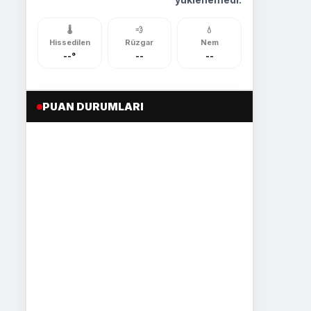
🌡️
💨
💧
Hissedilen
Rüzgar
Nem
--°
--
--
PUAN DURUMLARI