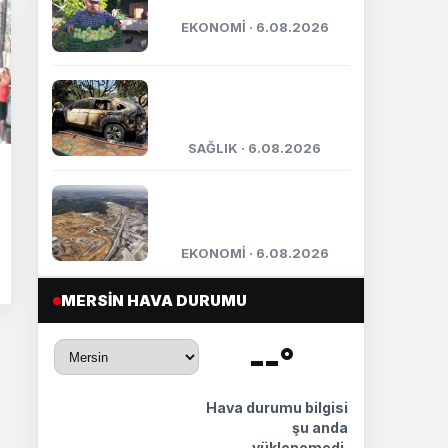
başladı
EKONOMİ · 6.08.2026
Orman ekipleri, yanan
otomobili görüp
söndürdü
SAĞLIK · 6.08.2026
TÜİOSB’den sanayicilere
200 bin metrekarelik yeni
yatırım...
EKONOMİ · 6.08.2026
MERSIN HAVA DURUMU
--°
🌡️
Hava durumu bilgisi
şu anda
yüklenemedi.