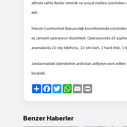
altında sahte ilanlar vererek ve sosyal medya üzerinden ul
etti.
Mersin Cumhuriyet Başsavcılığı koordinesinde yürütülen
eş zamanlı operasyon düzenledi. Operasyonda 20 şüpheli y
aramalarda 22 cep telefonu, 22 sim kart, 2 hard disk, 1 bi
Jandarmadaki işlemlerinin ardından adliyeye sevk edilen ş
bırakıldı.
Paylaş
Facebook
Twitter
WhatsApp
Email
Print
Benzer Haberler