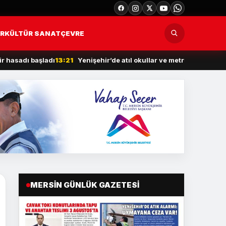
R
KÜLTÜR SANAT
ÇEVRE
dı başladı
13:21
Yenişehir’de atıl okullar ve metruk yapılar yıkılıyor
MERSIN GÜNLÜK GAZETESI