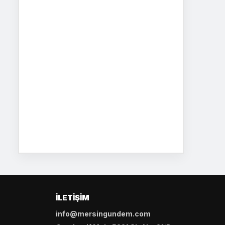
İLETIŞIM
info@mersingundem.com