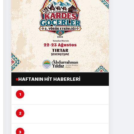
HAFTANIN HIT HABERLERI
Mersin’de şeftali üreticisi alarm
veriyor
Çocuğu döven şüphelinin
savunması pes dedirtti
Çocuğu darp eden şüpheli