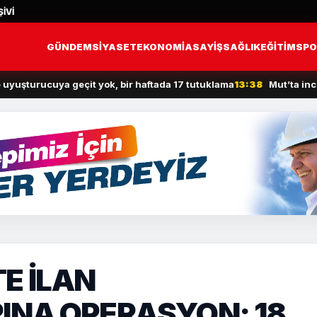
İVİ
GÜNDEM
SİYASET
EKONOMİ
ASAYİŞ
SAĞLIK
EĞİTİM
SPO
rucuya geçit yok, bir haftada 17 tutuklama
13:38
Mut’ta incir hasa
E İLAN
INA OPERASYON: 18