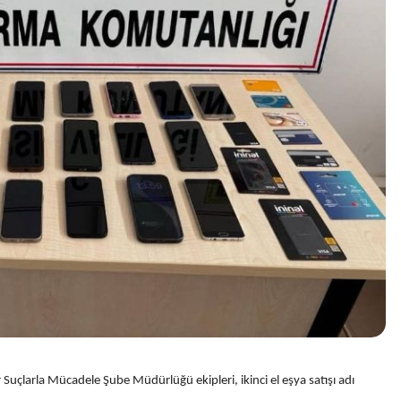
 Suçlarla Mücadele Şube Müdürlüğü ekipleri, ikinci el eşya satışı adı