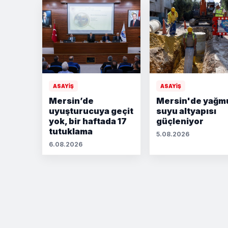
ASAYİŞ
ASAYİŞ
Mersin’de
Mersin'de yağm
uyuşturucuya geçit
suyu altyapısı
yok, bir haftada 17
güçleniyor
tutuklama
5.08.2026
6.08.2026