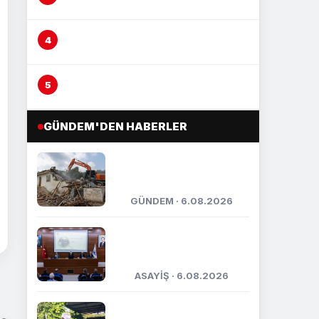
adliyeye sevk edildi
Çocuğu yerden yere vurarak
darp etti, şüpheli yakalandı
Otomobil yayaya çarptı, kaza anı
kameraya yansıdı
GÜNDEM'DEN HABERLER
Yenişehir’de atıl okullar
ve metruk yapılar
yıkılıyor
GÜNDEM · 6.08.2026
Mersin’de uyuşturucuya
geçit yok, bir haftada 17
tutuklama
ASAYİŞ · 6.08.2026
Mut’ta incir hasadı