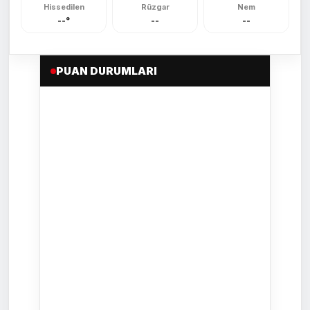
Hissedilen
Rüzgar
Nem
--°
--
--
PUAN DURUMLARI