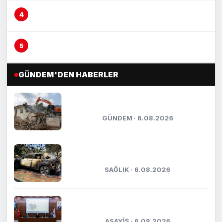
Çocuğu yerden yere vurarak darp etti, şüpheli
yakalandı
Otomobil yayaya çarptı, kaza anı kameraya
yansıdı
GÜNDEM'DEN HABERLER
Yenişehir’de atıl okullar ve metruk
yapılar yıkılıyor
GÜNDEM · 6.08.2026
Orman ekipleri, yanan otomobili görüp
söndürdü
SAĞLIK · 6.08.2026
Mersin’de uyuşturucuya geçit yok, bir
haftada 17 tutuklama
ASAYİŞ · 6.08.2026