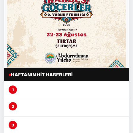
HAFTANIN HIT HABERLERI
Mersin’de şeftali üreticisi alarm veriyor
Çocuğu döven şüphelinin savunması pes
dedirtti
Çocuğu darp eden şüpheli adliyeye sevk edildi