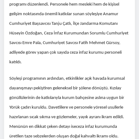
programı düzenlendi. Personele hem mesleki hem de kişisel
gelişim noktasında önemli katkılar sunan söyleşiye Anamur
Cumhuriyet Başsavcısı Tanju Çatlı, İlçe Jandarma Komutanı
Hüseyin Özdoğan, Ceza İnfaz Kurumundan Sorumlu Cumhuriyet
Savcısı Emre Pala, Cumhuriyet Savcısı Fatih Mehmet Gürsoy,
adliyede görev yapan çok sayıda ceza infaz kurumu personeli
katıldı.
Söyleşi programının ardından, etkinlikler açık havada kurumsal
dayanışmayı pekiştiren geleneksel bir şölene dönüştü. Kızılay
gönüllülerinin de katkılarıyla kurum bahçesine aslına uygun bir
Yörük çadırı kuruldu. Davetlilere ve personele yöresel usullerle
hazırlanan sıcak sıkma ve gözlemeler, yayık ayranı ikram edildi.
Menünün en dikkat çeken detayı iseceza infaz kurumunda
üretilen taze sebzelerden oluşan doğal kahvaltı ikramı oldu.