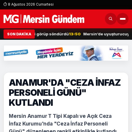
⏱ 8 Ağustos 2026 Cumartesi
nan otomobili görüp söndürdü
13:50
Mersin’de uyuşturucuya geçit y
SON DAKİKA
ANAMUR'DA "CEZA İNFAZ
PERSONELİ GÜNÜ"
KUTLANDI
Mersin Anamur T Tipi Kapalı ve Açık Ceza
İnfaz Kurumu'nda "Ceza İnfaz Personeli
Günü" düzenlenen renkli etkinlikle kutlandı.