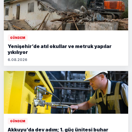
GÜNDEM
Yenişehir’de atıl okullar ve metruk yapılar
yıkılıyor
6.08.2026
GÜNDEM
Akkuyu’da dev adım; 1. güç ünitesi buhar