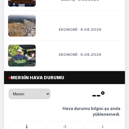
TÜİOSB’den sanayicilere 200 bin
metrekarelik yeni yatırım...
EKONOMİ · 6.08.2026
Mut’ta incir hasadı başladı
EKONOMİ · 6.08.2026
MERSIN HAVA DURUMU
--°
🌡️
Hava durumu bilgisi şu anda
yüklenemedi.
🌡️
💨
💧