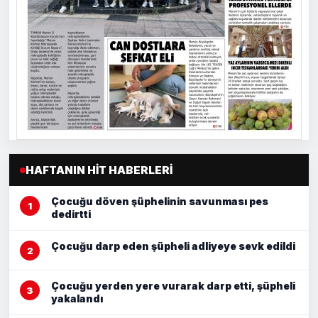
HAFTANIN HIT HABERLERI
Çocuğu döven şüphelinin savunması pes
dedirtti
Çocuğu darp eden şüpheli adliyeye sevk edildi
Çocuğu yerden yere vurarak darp etti, şüpheli
yakalandı