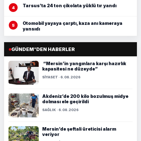
Tarsus’ta 24 ton çikolata yüklü tır yandı
Otomobil yayaya çarptı, kaza anı kameraya
yansıdı
GÜNDEM'DEN HABERLER
“Mersin’in yangınlara karşı hazırlık
kapasitesi ne düzeyde”
SİYASET · 6.08.2026
Akdeniz’de 200 kilo bozulmuş midye
dolması ele geçirildi
SAĞLIK · 6.08.2026
Mersin’de şeftali üreticisi alarm
veriyor