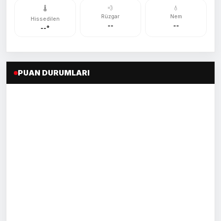
💨
💧
🌡️
Rüzgar
Nem
Hissedilen
--
--
--°
PUAN DURUMLARI