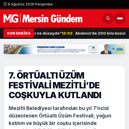
⏱ 6 Ağustos 2026 Perşembe
rlık kapasitesi ne düzeyde”
12:02
Akdeniz’de 200 kilo bozulmuş mid
SON DAKİKA
7. ÖRTÜALTI ÜZÜM
FESTİVALİ MEZİTLİ’DE
COŞKUYLA KUTLANDI
Mezitli Belediyesi tarafından bu yıl 7’ncisi
düzenlenen Örtüaltı Üzüm Festivali, yoğun
katılım ve büyük bir coşku içerisinde