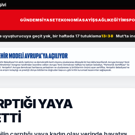
İVİ
GÜNDEM
SİYASET
EKONOMİ
ASAYİŞ
SAĞLIK
EĞİTİM
SPO
urucuya geçit yok, bir haftada 17 tutuklama
13:38
Mut’ta incir has
PTIĞI YAYA
TTİ
in çarptığı yaya kadın olay yerinde hayatını