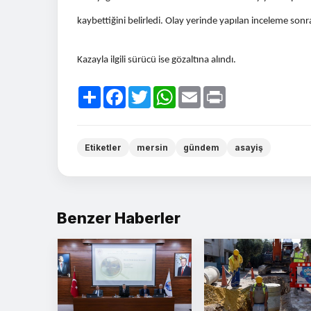
kaybettiğini belirledi. Olay yerinde yapılan inceleme son
Kazayla ilgili sürücü ise gözaltına alındı.
Paylaş
Facebook
Twitter
WhatsApp
Email
Print
Etiketler
mersin
gündem
asayiş
Benzer Haberler