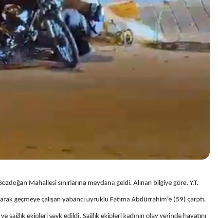
doğan Mahallesi sınırlarına meydana geldi. Alınan bilgiye göre, Y.T.
olarak geçmeye çalışan yabancı uyruklu Fatıma Abdürrahim’e (59) çarptı.
e sağlık ekipleri sevk edildi. Sağlık ekipleri kadının olay yerinde hayatını