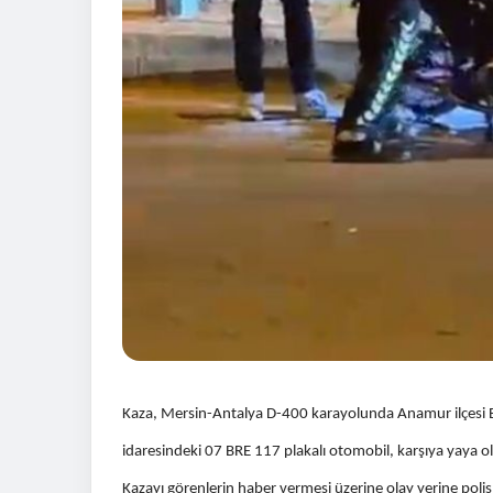
Kaza, Mersin-Antalya D-400 karayolunda Anamur ilçesi Boz
idaresindeki 07 BRE 117 plakalı otomobil, karşıya yaya 
Kazayı görenlerin haber vermesi üzerine olay yerine polis v