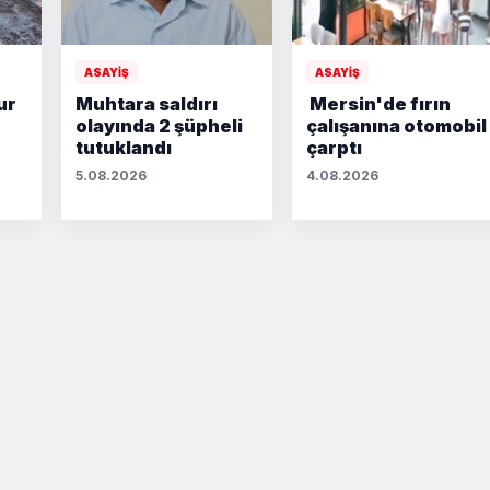
ASAYİŞ
ASAYİŞ
ur
Muhtara saldırı
Mersin'de fırın
olayında 2 şüpheli
çalışanına otomobil
tutuklandı
çarptı
5.08.2026
4.08.2026