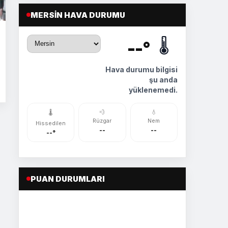
MERSIN HAVA DURUMU
🌡️
--°
Hava durumu bilgisi
şu anda
yüklenemedi.
💨
💧
🌡️
Rüzgar
Nem
Hissedilen
--
--
--°
PUAN DURUMLARI