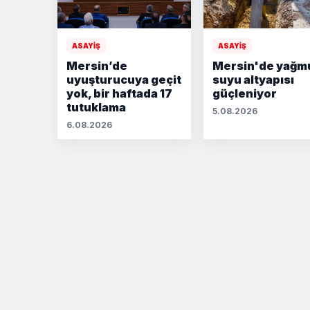
ASAYİŞ
ASAYİŞ
Mersin’de
Mersin'de yağm
uyuşturucuya geçit
suyu altyapısı
yok, bir haftada 17
güçleniyor
tutuklama
5.08.2026
6.08.2026