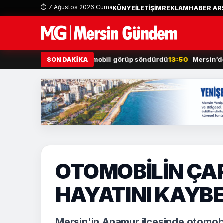
⏱ 7 Ağustos 2026 Cuma
KÜNYE
İLETİŞİM
REKLAM
HABER ARŞ
n ekipleri, yanan otomobili görüp söndürdü
13:50
Mersin’de uyuşt
SON DAKİKA
OTOMOBİLİN ÇAR
HAYATINI KAYBE
Mersin'in Anamur ilçesinde otomobil