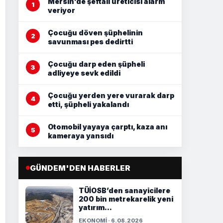
Mersin’de şeftali üreticisi alarm
veriyor
Çocuğu döven şüphelinin
savunması pes dedirtti
Çocuğu darp eden şüpheli
adliyeye sevk edildi
Çocuğu yerden yere vurarak darp
etti, şüpheli yakalandı
Otomobil yayaya çarptı, kaza anı
kameraya yansıdı
GÜNDEM'DEN HABERLER
TÜİOSB’den sanayicilere
200 bin metrekarelik yeni
yatırım...
EKONOMİ · 6.08.2026