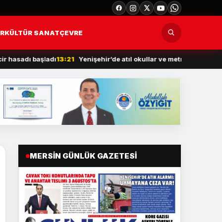
R
KÜLTÜR SANAT
ÇEVRE
adı başladı
13:21
Yenişehir’de atıl okullar ve metruk yapılar yıkılıyor
MERSIN GÜNLÜK GAZETESI