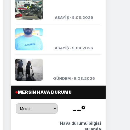
Ambulans ile otomobil
çarpıştı: 3’ü sağlık
çalışanı 5 yaralı
ASAYİŞ · 9.08.2026
Tarsus’taki silahlı
kavgada ölü sayısı 2’ye
yükseldi: Kuzenler...
ASAYİŞ · 9.08.2026
Hava 40, asfalt 200
derece: Adana’da
işçilerin zorlu mesaisi
GÜNDEM · 9.08.2026
MERSIN HAVA DURUMU
--°
🌡️
Hava durumu bilgisi
şu anda