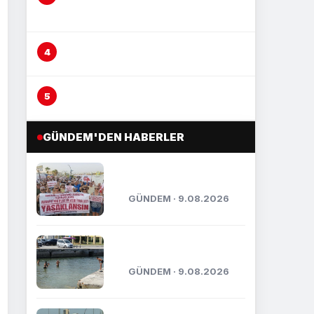
öldürmeye teşebbüs’ suçundan
tutuklandı
Mersin’de yağmur suyu altyapısı
güçleniyor
Boğazına lokma kaçan vatandaşı
Heimlich manevrası kurtardı
GÜNDEM'DEN HABERLER
MERSİN’DE İTHAL ATIK
İSYANI
GÜNDEM · 9.08.2026
Mersin’de sıcak hava ve
nem bunalttı
GÜNDEM · 9.08.2026