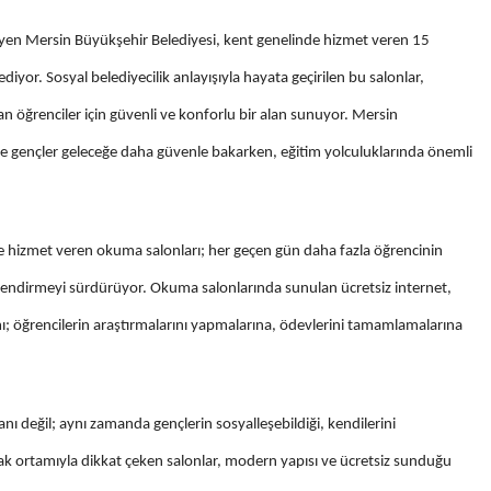
leyen Mersin Büyükşehir Belediyesi, kent genelinde hizmet veren 15
or. Sosyal belediyecilik anlayışıyla hayata geçirilen bu salonlar,
n öğrenciler için güvenli ve konforlu bir alan sunuyor. Mersin
e gençler geleceğe daha güvenle bakarken, eğitim yolculuklarında önemli
nde hizmet veren okuma salonları; her geçen gün daha fazla öğrencinin
üçlendirmeyi sürdürüyor. Okuma salonlarında sunulan ücretsiz internet,
ı; öğrencilerin araştırmalarını yapmalarına, ödevlerini tamamlamalarına
nı değil; aynı zamanda gençlerin sosyalleşebildiği, kendilerini
 sıcak ortamıyla dikkat çeken salonlar, modern yapısı ve ücretsiz sunduğu