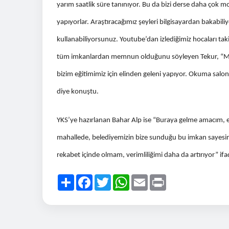
yarım saatlik süre tanınıyor. Bu da bizi derse daha çok mo
yapıyorlar. Araştıracağımız şeyleri bilgisayardan bakabili
kullanabiliyorsunuz. Youtube’dan izlediğimiz hocaları ta
tüm imkanlardan memnun olduğunu söyleyen Tekur, “Mers
bizim eğitimimiz için elinden geleni yapıyor. Okuma salo
diye konuştu.
YKS’ye hazırlanan Bahar Alp ise “Buraya gelme amacım,
mahallede, belediyemizin bize sunduğu bu imkan sayesi
rekabet içinde olmam, verimliliğimi daha da artırıyor” ifad
Paylaş
Facebook
Twitter
WhatsApp
Email
Print