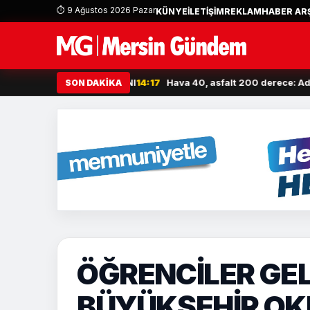
⏱ 9 Ağustos 2026 Pazar
KÜNYE
İLETİŞİM
REKLAM
HABER ARŞ
DE İTHAL ATIK İSYANI
14:17
Hava 40, asfalt 200 derece: Adana’da i
SON DAKİKA
ÖĞRENCİLER GEL
BÜYÜKŞEHİR O