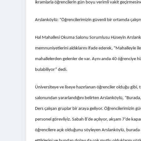
ikramlarla öğrencilerin gün boyu verimli vakit geçirmesin
Arslanköylü: “Öğrencilerimizin güvenli bir ortamda çalışm
Hal Mahallesi Okuma Salonu Sorumlusu Hüseyin Arslanköyl
memnuniyetlerini aldıklarını ifade ederek, “Mahalleyle il
mahallelerden gelenler de var. Aynı anda 40 öğrenciye hi
bulabiliyor” dedi.
Üniversiteye ve liseye hazırlanan öğrenciler olduğu gibi,
salonundan yararlandığını belirten Arslanköylü, “Burada, d
Ders çalışan gruplar bir araya geliyor. Öğrencilerimizin g
personel görevliyiz. Sabah 8’de açılıyor, akşam 7'de kapa
öğrencilere açık olduğunu söyleyen Arslanköylü, burada de
ettiklerini ve bundan dolayı da çok mutlu olduklarını sözl