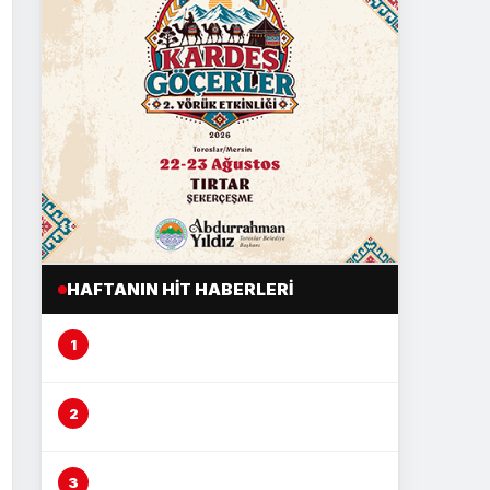
HAFTANIN HIT HABERLERI
Mersin’de şeftali üreticisi alarm
veriyor
Mersin’de fırın çalışanına
otomobil çarptı
Vicdansız sürücü ‘kasten