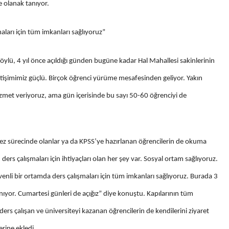
e olanak tanıyor.
aları için tüm imkanları sağlıyoruz”
ü, 4 yıl önce açıldığı günden bugüne kadar Hal Mahallesi sakinlerinin
etişimimiz güçlü. Birçok öğrenci yürüme mesafesinden geliyor. Yakın
zmet veriyoruz, ama gün içerisinde bu sayı 50-60 öğrenciyi de
 tez sürecinde olanlar ya da KPSS’ye hazırlanan öğrencilerin de okuma
ers çalışmaları için ihtiyaçları olan her şey var. Sosyal ortam sağlıyoruz.
üvenli bir ortamda ders çalışmaları için tüm imkanları sağlıyoruz. Burada 3
nıyor. Cumartesi günleri de açığız” diye konuştu. Kapılarının tüm
rs çalışan ve üniversiteyi kazanan öğrencilerin de kendilerini ziyaret
erine ekledi.