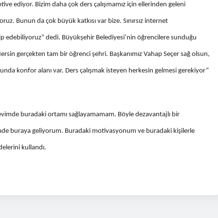
tive ediyor. Bizim daha çok ders çalışmamız için ellerinden geleni
yoruz. Bunun da çok büyük katkısı var bize. Sınırsız internet
kip edebiliyoruz” dedi. Büyükşehir Belediyesi’nin öğrencilere sunduğu
in gerçekten tam bir öğrenci şehri. Başkanımız Vahap Seçer sağ olsun,
nunda konfor alanı var. Ders çalışmak isteyen herkesin gelmesi gerekiyor”
 evimde buradaki ortamı sağlayamamam. Böyle dezavantajlı bir
nde buraya geliyorum. Buradaki motivasyonum ve buradaki kişilerle
elerini kullandı.