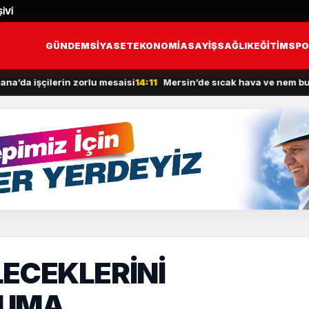
İVİ
GÜNDEM
SİYASET
EKONOMİ
ASAYİŞ
SAĞLIK
EĞİTİM
SPO
şçilerin zorlu mesaisi
14:11
Mersin’de sıcak hava ve nem bunalttı
1
ECEKLERİNİ
KUMA