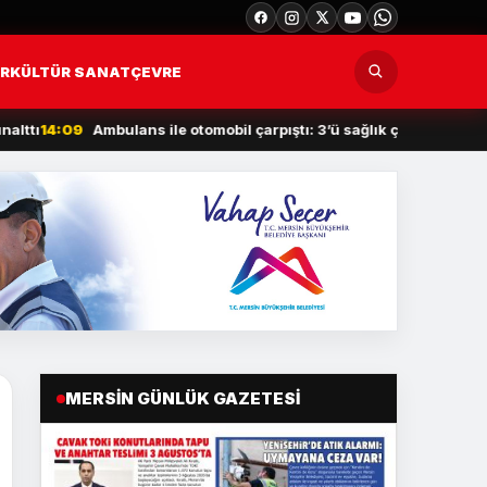
R
KÜLTÜR SANAT
ÇEVRE
4:09
Ambulans ile otomobil çarpıştı: 3’ü sağlık çalışanı 5 yaralı
14:0
MERSIN GÜNLÜK GAZETESI