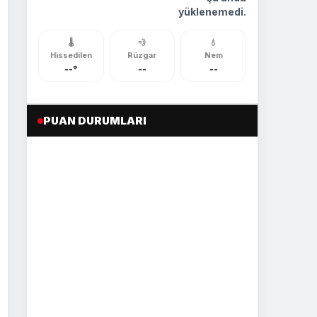
yüklenemedi.
🌡️
💨
💧
Hissedilen
Rüzgar
Nem
--°
--
--
PUAN DURUMLARI