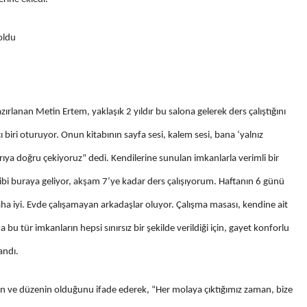
oldu
lanan Metin Ertem, yaklaşık 2 yıldır bu salona gelerek ders çalıştığını
 biri oturuyor. Onun kitabının sayfa sesi, kalem sesi, bana ‘yalnız
karıya doğru çekiyoruz” dedi. Kendilerine sunulan imkanlarla verimli bir
ibi buraya geliyor, akşam 7’ye kadar ders çalışıyorum. Haftanın 6 günü
 iyi. Evde çalışamayan arkadaşlar oluyor. Çalışma masası, kendine ait
u tür imkanların hepsi sınırsız bir şekilde verildiği için, gayet konforlu
andı.
n ve düzenin olduğunu ifade ederek, “Her molaya çıktığımız zaman, bize