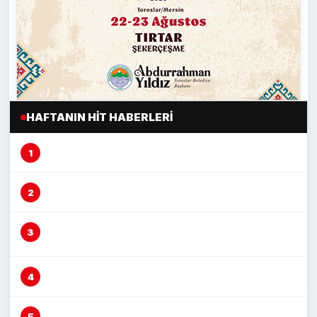
HAFTANIN HIT HABERLERI
Mersin’de şeftali üreticisi alarm veriyor
Mersin’de fırın çalışanına otomobil çarptı
Vicdansız sürücü ‘kasten öldürmeye
teşebbüs’ suçundan tutuklandı
Mersin’de yağmur suyu altyapısı güçleniyor
Boğazına lokma kaçan vatandaşı Heimlich