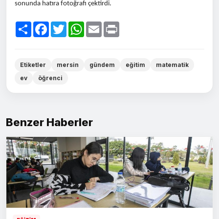
sonunda hatıra fotoğrafı çektirdi.
Paylaş
Facebook
Twitter
WhatsApp
Email
Print
Etiketler
mersin
gündem
eğitim
matematik
ev
öğrenci
Benzer Haberler