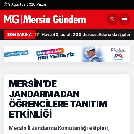
⏱ 9 Ağustos 2026 Pazar
K İSYANI
14:17
Hava 40, asfalt 200 derece: Adana’da işçilerin zorl
SON DAKİKA
MERSİN’DE
JANDARMADAN
ÖĞRENCİLERE TANITIM
ETKİNLİĞİ
Mersin İl Jandarma Komutanlığı ekipleri,