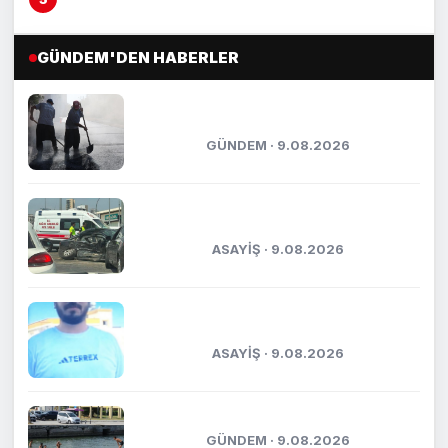
manevrası kurtardı
GÜNDEM'DEN HABERLER
Hava 40, asfalt 200 derece: Adana’da
işçilerin zorlu mesaisi
GÜNDEM · 9.08.2026
Ambulans ile otomobil çarpıştı: 3’ü
sağlık çalışanı 5 yaralı
ASAYİŞ · 9.08.2026
Tarsus’taki silahlı kavgada ölü sayısı
2’ye yükseldi: Kuzenler...
ASAYİŞ · 9.08.2026
Mersin’de sıcak hava ve nem bunalttı
GÜNDEM · 9.08.2026