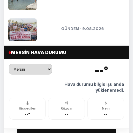
MERSİN’DE İTHAL ATIK İSYANI
GÜNDEM · 9.08.2026
MERSIN HAVA DURUMU
--°
🌡️
Hava durumu bilgisi şu anda
yüklenemedi.
🌡️
💨
💧
Hissedilen
Rüzgar
Nem
--°
--
--